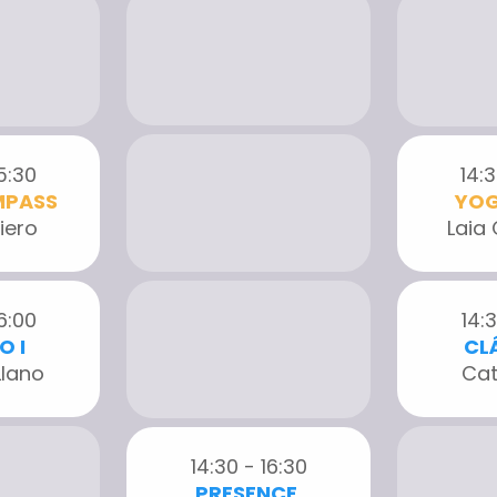
15:30
14:3
MPASS
YOG
iero
Laia
16:00
14:3
O I
CLÁ
Llano
Cat
14:30 - 16:30
PRESENCE