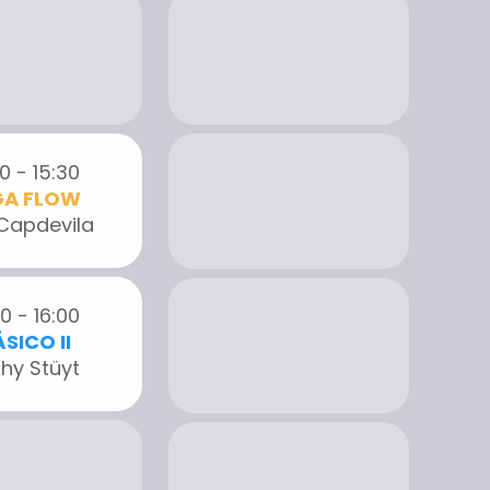
0 - 15:30
A FLOW
 Capdevila
0 - 16:00
SICO II
hy Stüyt