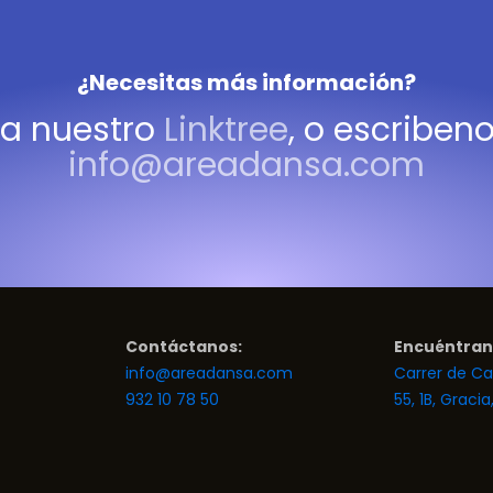
¿Necesitas más información?
ta nuestro
Linktree
, o escriben
info@areadansa.com
Contáctanos:
Encuéntran
info@areadansa.com
Carrer de Ca 
932 10 78 50
55, 1B, Graci