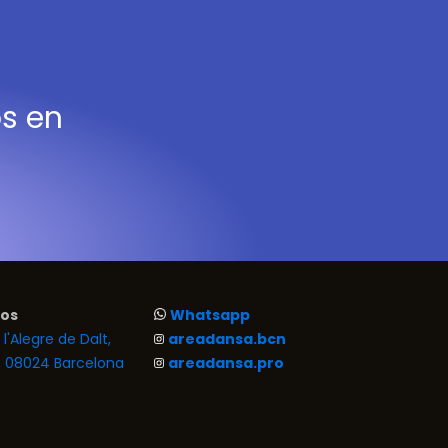
os en
os
Whatsapp
l'Alegre de Dalt,
areadansa.bcn
a, 08024 Barcelona
areadansa.pro