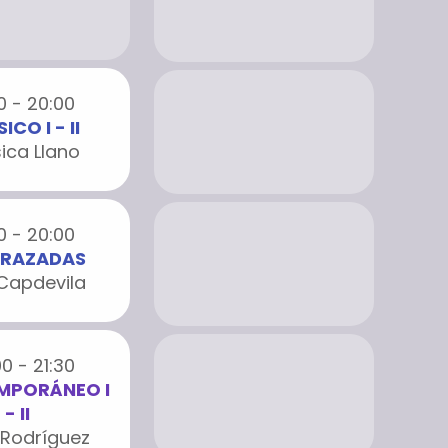
0 - 20:00
ICO I - II
ica Llano
0 - 20:00
RAZADAS
 Capdevila
0 - 21:30
MPORÁNEO I
- II
 Rodríguez